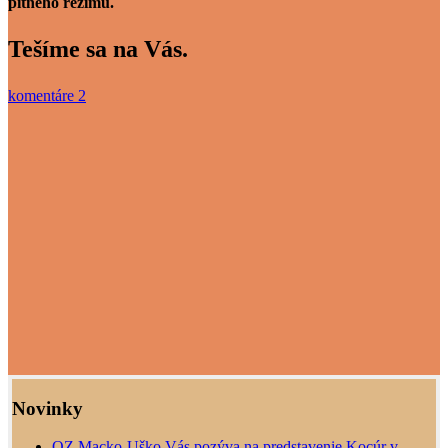
pitného režimu.
Tešíme sa na Vás.
komentáre 2
Novinky
OZ Macko-Uško Vás pozýva na predstavenie Kocúr v