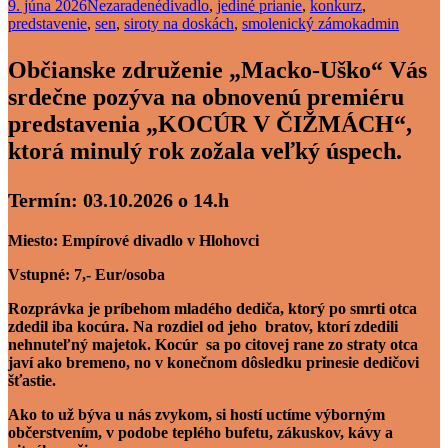
9. júna 2026
Nezaradené
divadlo
,
jediné prianie
,
konkurz
,
predstavenie
,
sen
,
siroty na doskách
,
smolenický zámok
admin
Občianske združenie „Macko-Uško“ Vás
srdečne pozýva na obnovenú premiéru
predstavenia „KOCÚR V ČIŽMÁCH“,
ktorá minulý rok zožala veľký úspech.
Termín: 03.10.2026 o 14.h
Miesto: Empírové divadlo v Hlohovci
Vstupné: 7,- Eur/osoba
Rozprávka je príbehom mladého dediča, ktorý po smrti otca
zdedil iba kocúra. Na rozdiel od jeho bratov, ktorí zdedili
nehnuteľný majetok. Kocúr sa po citovej rane zo straty otca
javí ako bremeno, no v konečnom dôsledku prinesie dedičovi
šťastie.
Ako to už býva u nás zvykom, si hostí uctíme výborným
občerstvením, v podobe teplého bufetu, zákuskov, kávy a