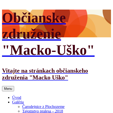
Preskočiť
Občianske
na
obsah
združenie
"Macko-Uško"
Vitajte na stránkach občianskeho
združenia "Macko Uško"
Menu
Úvod
Galéria
Čarodejnice z Plochozeme
Tajomstvo pralesa – 2018