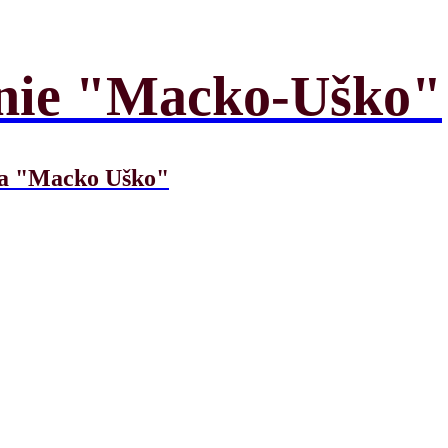
enie "Macko-Uško"
nia "Macko Uško"