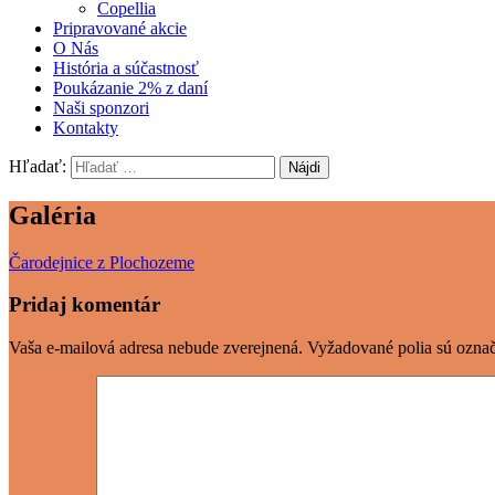
Copellia
Pripravované akcie
O Nás
História a súčastnosť
Poukázanie 2% z daní
Naši sponzori
Kontakty
Hľadať:
Galéria
Čarodejnice z Plochozeme
Pridaj komentár
Vaša e-mailová adresa nebude zverejnená.
Vyžadované polia sú ozna