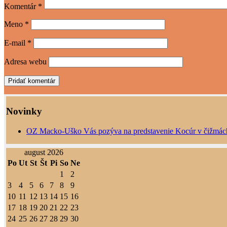
Komentár
*
Meno
*
E-mail
*
Adresa webu
Novinky
OZ Macko-Uško Vás pozýva na predstavenie Kocúr v čižmác
august 2026
Po
Ut
St
Št
Pi
So
Ne
1
2
3
4
5
6
7
8
9
10
11
12
13
14
15
16
17
18
19
20
21
22
23
24
25
26
27
28
29
30