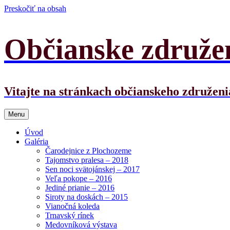
Preskočiť na obsah
Občianske združ
Vitajte na stránkach občianskeho združe
Menu
Úvod
Galéria
Čarodejnice z Plochozeme
Tajomstvo pralesa – 2018
Sen noci svätojánskej – 2017
Veľa pokope – 2016
Jediné prianie – 2016
Siroty na doskách – 2015
Vianočná koleda
Trnavský rínek
Medovníková výstava