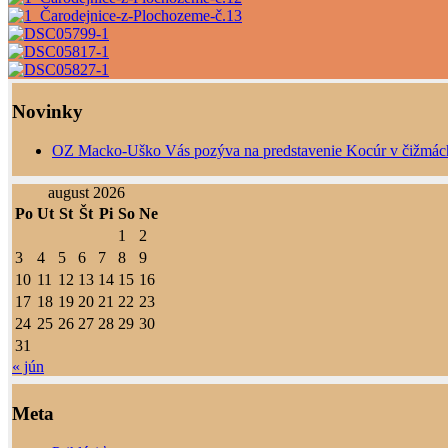
Novinky
OZ Macko-Uško Vás pozýva na predstavenie Kocúr v čižmác
august 2026
Po
Ut
St
Št
Pi
So
Ne
1
2
3
4
5
6
7
8
9
10
11
12
13
14
15
16
17
18
19
20
21
22
23
24
25
26
27
28
29
30
31
« jún
Meta