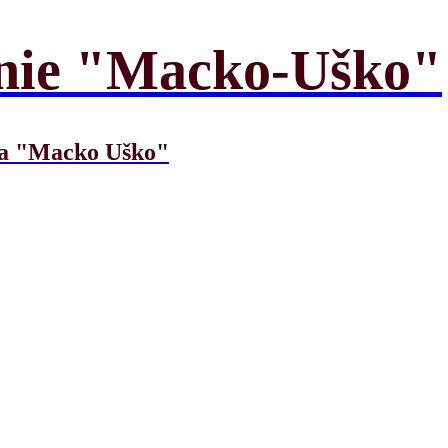
enie "Macko-Uško"
nia "Macko Uško"