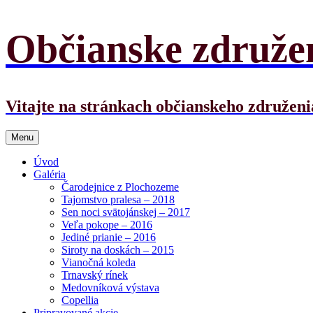
Preskočiť
Občianske združ
na
obsah
Vitajte na stránkach občianskeho združe
Menu
Úvod
Galéria
Čarodejnice z Plochozeme
Tajomstvo pralesa – 2018
Sen noci svätojánskej – 2017
Veľa pokope – 2016
Jediné prianie – 2016
Siroty na doskách – 2015
Vianočná koleda
Trnavský rínek
Medovníková výstava
Copellia
Pripravované akcie