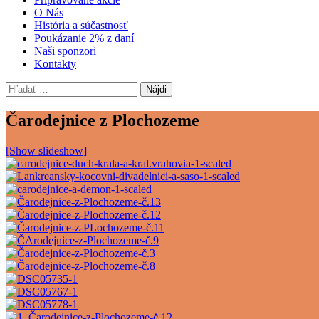
O Nás
História a súčastnosť
Poukázanie 2% z daní
Naši sponzori
Kontakty
Hľadať:
Čarodejnice z Plochozeme
[Show slideshow]