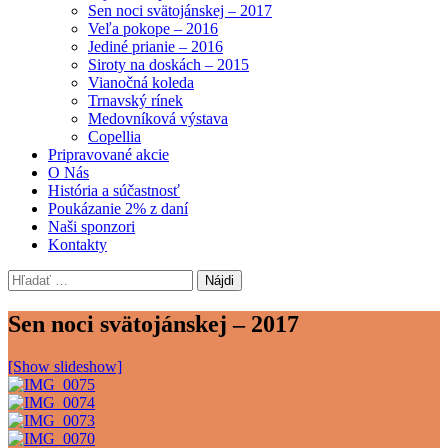
Sen noci svätojánskej – 2017
Veľa pokope – 2016
Jediné prianie – 2016
Siroty na doskách – 2015
Vianočná koleda
Trnavský rínek
Medovníková výstava
Copellia
Pripravované akcie
O Nás
História a súčastnosť
Poukázanie 2% z daní
Naši sponzori
Kontakty
Hľadať:
Sen noci svätojánskej – 2017
[Show slideshow]