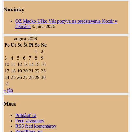
Novinky
OZ Macko-Uško Vás pozýva na predstavenie Kocúr v
čižmách
9. júna 2026
august 2026
Po
Ut
St
Št
Pi
So
Ne
1
2
3
4
5
6
7
8
9
10
11
12
13
14
15
16
17
18
19
20
21
22
23
24
25
26
27
28
29
30
31
« jún
Meta
Prihlásiť sa
Feed záznamov
RSS feed komentárov
WordPress.org