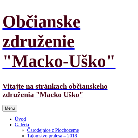
Preskočiť
Občianske
na
obsah
združenie
"Macko-Uško"
Vitajte na stránkach občianskeho
združenia "Macko Uško"
Menu
Úvod
Galéria
Čarodejnice z Plochozeme
Tajomstvo pralesa – 2018